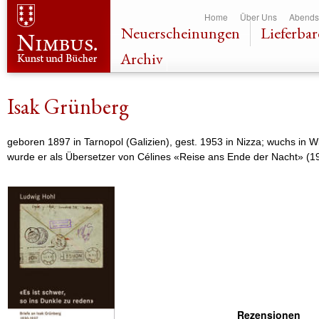
Dir
Home
Über Uns
Abends
zu
Neuerscheinungen
Lieferbar
Inha
Archiv
Isak Grünberg
geboren 1897 in Tarnopol (Galizien), gest. 1953 in Nizza; wuchs in W
wurde er als Übersetzer von Célines «Reise ans Ende der Nacht» (1
Rezensionen