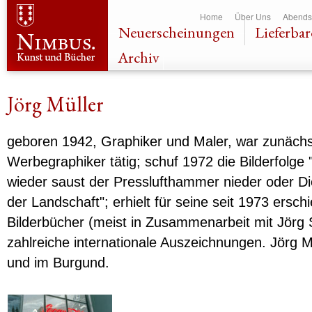
Dir
Home
Über Uns
Abends
zu
Neuerscheinungen
Lieferbar
Inha
Archiv
Jörg Müller
geboren 1942, Graphiker und Maler, war zunächst
Werbegraphiker tätig; schuf 1972 die Bilderfolge 
wieder saust der Presslufthammer nieder oder D
der Landschaft"; erhielt für seine seit 1973 ersc
Bilderbücher (meist in Zusammenarbeit mit Jörg 
zahlreiche internationale Auszeichnungen. Jörg Mül
und im Burgund.