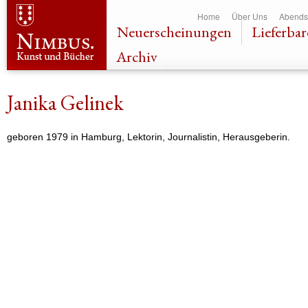
Dir
Home
Über Uns
Abends
zu
Neuerscheinungen
Lieferbar
Inha
Archiv
Janika Gelinek
geboren 1979 in Hamburg, Lektorin, Journalistin, Herausgeberin.