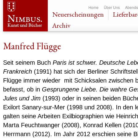
Dir
Home
Über Uns
Abends
zu
Neuerscheinungen
Lieferbar
Inha
Archiv
Manfred Flügge
Seit seinem Buch
Paris ist schwer. Deutsche Leb
Frankreich
(1991) hat sich der Berliner Schriftste
Flügge immer wieder mit Schicksalen zwischen 
befasst, ob in
Gesprungene Liebe. Die wahre Ges
Jules und Jim
(1993) oder in seinen beiden Büch
Exilort Sanary-sur-Mer (1998 und 2008). In den l
galten seine Arbeiten Exilbiographien wie Heinri
Marta Feuchtwanger (2008), Konrad Kellen (201
Herrmann (2012). Im Jahr 2012 erschien seine B