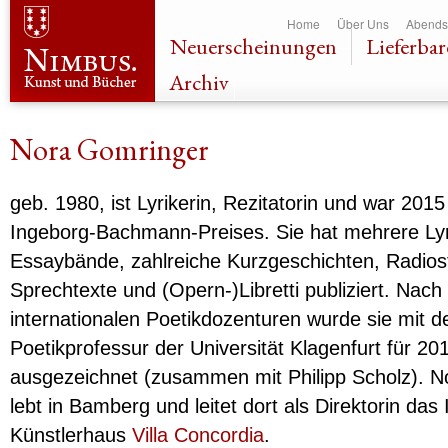
Dir
Home
Über Uns
Abends
zu
Neuerscheinungen
Lieferbar
Inha
Archiv
Nora Gomringer
geb. 1980, ist Lyrikerin, Rezitatorin und war 201
Ingeborg-Bachmann-Preises. Sie hat mehrere Lyr
Essaybände, zahlreiche Kurzgeschichten, Radios
Sprechtexte und (Opern-)Libretti publiziert. Nac
internationalen Poetikdozenturen wurde sie mit d
Poetikprofessur der Universität Klagenfurt für 20
ausgezeichnet (zusammen mit Philipp Scholz). 
lebt in Bamberg und leitet dort als Direktorin das 
Künstlerhaus
Villa Concordia
.