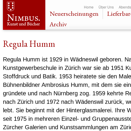
Dir
Home
Über Uns
Abends
zu
Neuerscheinungen
Lieferbar
Inha
Archiv
Regula Humm
Regula Humm ist 1929 in Wädneswil geboren. N
Kunstgewerbeschule in Zürich war sie ab 1951 Kur
Stoffdruck und Batik. 1953 heiratete sie den Mal
Bühnenbildner Ambrosius Humm, mit dem sie ein
gründete und nach Nürnberg zog. 1959 kehrte 
nach Zürich und 1972 nach Wädenswil zurück, wo
lebt. Sie beginnt mit der Hinterglasmalerei. Ihre
seit 1975 in mehreren Einzel- und Gruppenausste
Zürcher Galerien und Kunstsammlungen am Züric