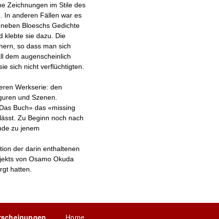
he Zeichnungen im Stile des
. In anderen Fällen war es
r neben Bloeschs Gedichte
 klebte sie dazu. Die
nern, so dass man sich
all dem augenscheinlich
e sich nicht verflüchtigten.
ßeren Werkserie: den
iguren und Szenen.
 «Das Buch» das «missing
lässt. Zu Beginn noch nach
Ende zu jenem
tion der darin enthaltenen
ojekts von Osamo Okuda
gt hatten.
rscheinungen
Home