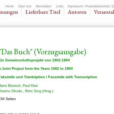
Direkt
Home
Über Uns
Abendstern
Links
Impressum / Produktsicherheit / 
zum
inungen
Lieferbare Titel
Autoren
Veransta
Inhalt
"Das Buch" (Vorzugsausgabe)
Ein Gemeinschaftsprojekt von 1902-1904
A Joint Project from the Years 1902 to 1904
Faksimile und Trankription / Facsimile with Transcription
Hans Bloesch
,
Paul Klee
Osamu Okuda
,
Reto Sorg
(Hrsg.)
334 Seiten