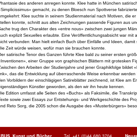
Phantasie des anderen anregen konnte. Klee hatte in München satirisc
«Simplicissimus» gemacht, zu denen Bloesch nun Spottverse fabrizierte
umgekehrt: Klee suchte in seinem Studienmaterial nach Motiven, die e
stellen konnte, schnitt aus alten Zeichnungen passende Figuren aus und
Sache trug den Charakter des «entre nous» zwischen zwei jungen Män
auch explizit Sexuelles erlaubte. Eine Veröffentlichungsabsicht war mit 
nicht verbunden: Man hielt einfach Buch über Einfälle und Ideen, damit si
Die Zeit würde weisen, wofür man sie brauchen konnte.
Der satirische Tenor des Ganzen führte Klee bald zu seiner ersten grö
«Inventionen», einer Gruppe von graphischen Blättern mit grotesken F
Zwischen den Arbeiten der Studienjahre und jener Graphikfolge bildet
link», das die Entwicklung auf überraschende Weise erkennbar werden 
den Vorbildern der einschlägigen Satireblätter zeichnend, ist Klee am 
eigenständigen Künstler geworden, als den wir ihn heute kennen.
Die Edition umfasst alle Seiten des «Buchs» als Faksimile, die Transkrip
Texte sowie zwei Essays zur Entstehungs- und Werkgeschichte des Pr
und Reto Sorg, die 2005 schon die Ausgabe des «Musterbürgers» besor
MBUS. Kunst und Bücher
Tel.
+41 (0)44 680 3704
Neue