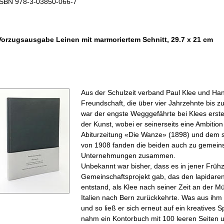
ISBN 978-3-03850-066-7
Vorzugsausgabe Leinen mit marmoriertem Schnitt, 29.7 x 21 cm
Aus der Schulzeit verband Paul Klee und Ha
Freundschaft, die über vier Jahrzehnte bis zu
war der engste Wegggefährte bei Klees erste
der Kunst, wobei er seinerseits eine Ambition 
Abiturzeitung «Die Wanze» (1898) und dem s
von 1908 fanden die beiden auch zu gemeins
Unternehmungen zusammen.
Unbekannt war bisher, dass es in jener Frühz
Gemeinschaftsprojekt gab, das den lapidaren
entstand, als Klee nach seiner Zeit an der 
Italien nach Bern zurückkehrte. Was aus ihm 
und so ließ er sich erneut auf ein kreatives S
nahm ein Kontorbuch mit 100 leeren Seiten un