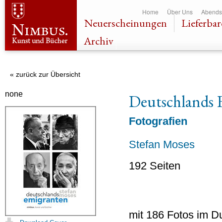
Dir
Home
Über Uns
Abends
zu
Neuerscheinungen
Lieferbar
Inha
Archiv
« zurück zur Übersicht
none
Deutschlands 
Fotografien
Stefan Moses
192 Seiten
mit 186 Fotos im D