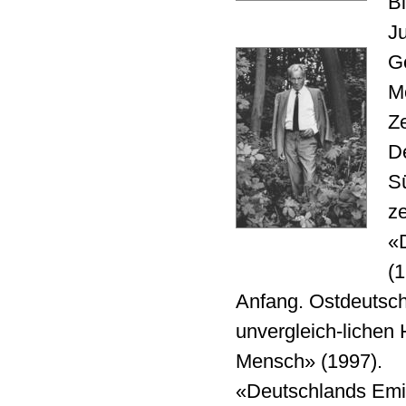
B
Ju
Ge
Mo
Ze
De
S
ze
«D
(
Anfang. Ostdeutsch
unvergleich-lichen
Mensch» (1997).
«Deutschlands Emig