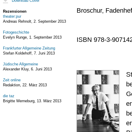
Download Cover
Broschur, Fadenhe
Rezensionen
theater:pur
Andreas Rehnolt,
2. September 2013
Fotogeschichte
Evelyn Runge,
1. September 2013
ISBN 978-3-907142
Frankfurter Allgemeine Zeitung
Stefan Koldehoff,
7. Juni 2013
Jüdische Allgemeine
Alexander Kluy,
6. Juni 2013
S
Zeit online
b
Redaktion,
22. März 2013
G
die taz
Brigitte Werneburg,
13. März 2013
e
b
er