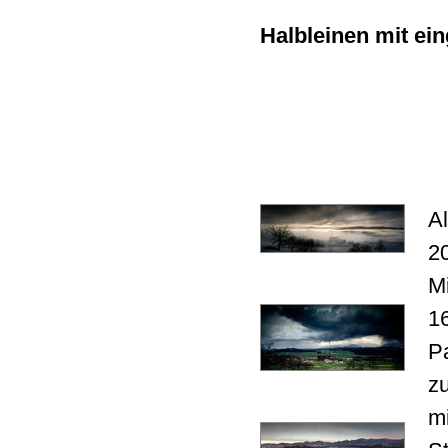
Halbleinen mit ein
Al
2
Mi
1
P
zu
m