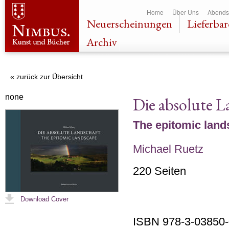
Dir
Home
Über Uns
Abends
zu
Neuerscheinungen
Lieferbar
Inha
Archiv
« zurück zur Übersicht
none
Die absolute L
The epitomic lan
Michael Ruetz
220 Seiten
Download Cover
ISBN 978-3-03850-