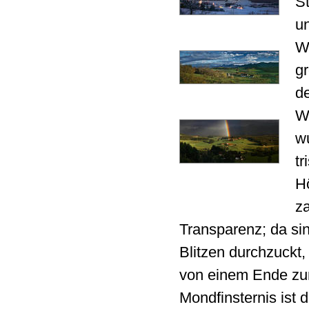
S
un
We
gr
de
We
w
tr
H
za
Transparenz; da si
Blitzen durchzuckt
von einem Ende zu
Mondfinsternis ist 