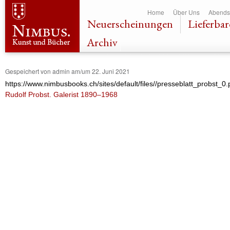
Dir
Home
Über Uns
Abends
zu
Neuerscheinungen
Lieferbar
Inha
Archiv
Gespeichert von
admin
am/um 22. Juni 2021
https://www.nimbusbooks.ch/sites/default/files//presseblatt_probst_0.
Rudolf Probst. Galerist 1890–1968