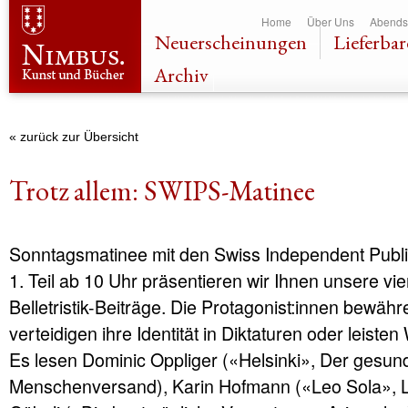
Dir
Home
Über Uns
Abends
zu
Neuerscheinungen
Lieferbar
Inha
Archiv
« zurück zur Übersicht
Trotz allem: SWIPS-Matinee
Sonntagsmatinee mit den Swiss Independent Publ
1. Teil ab 10 Uhr präsentieren wir Ihnen unsere v
Belletristik-Beiträge. Die Protagonist:innen bewähre
verteidigen ihre Identität in Diktaturen oder leiste
Es lesen Dominic Oppliger («Helsinki», Der gesun
Menschenversand), Karin Hofmann («Leo Sola», 