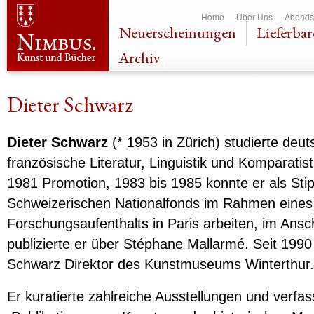
Dir
Home
Über Uns
Abends
zu
Neuerscheinungen
Lieferbar
Inha
Archiv
Dieter Schwarz
Dieter Schwarz
(* 1953 in Zürich) studierte deu
französische Literatur, Linguistik und Komparatisti
1981 Promotion, 1983 bis 1985 konnte er als Sti
Schweizerischen Nationalfonds im Rahmen eines
Forschungsaufenthalts in Paris arbeiten, im Ansc
publizierte er über Stéphane Mallarmé. Seit 1990 
Schwarz Direktor des Kunstmuseums Winterthur.
Er kuratierte zahlreiche Ausstellungen und verfas