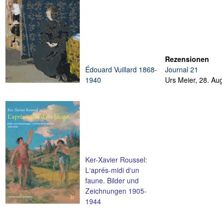
Rezensionen
Édouard Vuillard 1868-
Journal 21
1940
Urs Meier,
28. Au
Ker-Xavier Roussel:
L‘aprés-midi d‘un
faune. Bilder und
Zeichnungen 1905-
1944