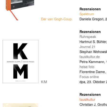
Rezensionen
Spektrum
Der van Gogh-Coup.
Daniela Gregori,
2
Rezensionen
Ruhrspeak
Hartmut S. Bühler
Journal 21
Stephan Wehows
faustkultur.de
Petra Kammann,
heise foto
Florentine Dame,
Focus online
K/M
dpa,
23. Oktober
Rezensionen
faustkultur
Christian J. Grot