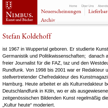
Dir
Home
Über Uns
Abends
zu
Neuerscheinungen
Lieferbar
Inha
Archiv
Stefan Koldehoff
ist 1967 in Wuppertal geboren. Er studierte Kuns
Germanistik und Politikwissenschaften; danach ar
freier Journalist für die FAZ, taz und den Westd
Rundfunk. Von 1998 bis 2001 war er Redakteur u
stellvertretender Chefredakteur des Kunstmagazin
Hamburg. Heute arbeitet er als Kulturredakteur 
Deutschlandfunk in Köln, wo er als ausgewiesen
zeitgenössischen Bildenden Kunst regelmäßig d
„Kultur heute“ moderiert.