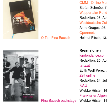
OMM - Online Mu
Stefan Schmöe,
1
Wuppertaler Run
Redaktion,
28. Ap
Westdeutsche Zei
Anne Grages,
26.
Opernnetz
O-Ton Pina Bausch
Helmut Pitsch,
13.
Rezensionen
londondance.com
Redaktion,
20. Ap
tanz.at
Edith Wolf Perez,
Zeit online
Redaktion,
24. Ju
F.A.Z.
Wiebke Hüster,
16
Frankfurter Allge
Pina Bausch backstage
Wiebke Hüster,
14