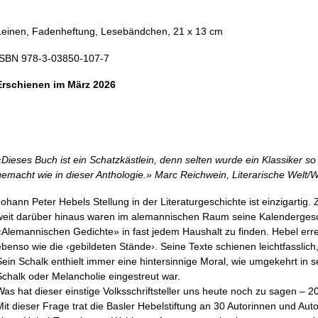
Leinen, Fadenheftung, Lesebändchen, 21 x 13 cm
ISBN 978-3-03850-107-7
Erschienen im März 2026
«Dieses Buch ist ein Schatzkästlein, denn selten wurde ein Klassiker s
gemacht wie in dieser Anthologie.» Marc Reichwein, Literarische Welt/
Johann Peter Hebels Stellung in der Literaturgeschichte ist einzigartig.
weit darüber hinaus waren im alemannischen Raum seine Kalendergesc
«Alemannischen Gedichte» in fast jedem Haushalt zu finden. Hebel erre
ebenso wie die ‹gebildeten Stände›. Seine Texte schienen leichtfasslich
Sein Schalk enthielt immer eine hintersinnige Moral, wie umgekehrt in 
Schalk oder Melancholie eingestreut war.
Was hat dieser einstige Volksschriftsteller uns heute noch zu sagen –
Mit dieser Frage trat die Basler Hebelstiftung an 30 Autorinnen und Aut