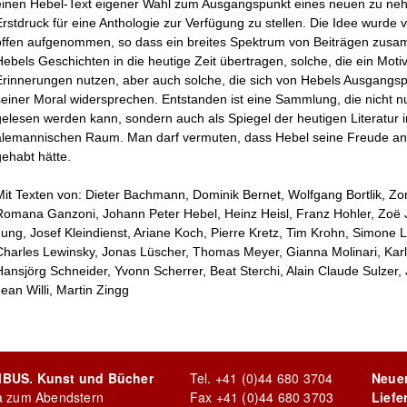
einen Hebel-Text eigener Wahl zum Ausgangspunkt eines neuen zu ne
Erstdruck für eine Anthologie zur Verfügung zu stellen. Die Idee wurd
offen aufgenommen, so dass ein breites Spektrum von Beiträgen zusa
Hebels Geschichten in die heutige Zeit übertragen, solche, die ein Motiv
Erinnerungen nutzen, aber auch solche, die sich von Hebels Ausgangs
seiner Moral widersprechen. Entstanden ist eine Sammlung, die nicht
gelesen werden kann, sondern auch als Spiegel der heutigen Literatur 
alemannischen Raum. Man darf vermuten, dass Hebel seine Freude an
gehabt hätte.
Mit Texten von: Dieter Bachmann, Dominik Bernet, Wolfgang Bortlik, Zo
Romana Ganzoni, Johann Peter Hebel, Heinz Heisl, Franz Hohler, Zoë
Jung, Josef Kleindienst, Ariane Koch, Pierre Kretz, Tim Krohn, Simone 
Charles Lewinsky, Jonas Lüscher, Thomas Meyer, Gianna Molinari, Kar
Hansjörg Schneider, Yvonn Scherrer, Beat Sterchi, Alain Claude Sulzer
Jean Willi, Martin Zingg
MBUS. Kunst und Bücher
Tel.
+41 (0)44 680 3704
Neue
la zum Abendstern
Fax +41 (0)44 680 3703
Liefe