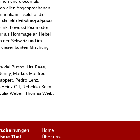
hmen und diesen als
e von allen Angesprochenen
mmenkam – solche, die
 als Initialzündung eigener
punkt bewusst lösen oder
 nur als Hommage an Hebel
in der Schweiz und im
 dieser bunten Mischung
ra del Buono, Urs Faes,
 Jenny, Markus Manfred
Lappert, Pedro Lenz,
l-Heinz Ott, Rebekka Salm,
, Julia Weber, Thomas Weiß,
rscheinungen
Home
rbare Titel
Über uns