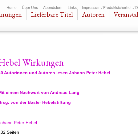
Direkt
Home
Über Uns
Abendstern
Links
Impressum / Produktsicherheit / 
zum
inungen
Lieferbare Titel
Autoren
Veransta
Inhalt
Hebel Wirkungen
30 Autorinnen und Autoren lesen Johann Peter Hebel
Mit einem Nachwort von Andreas Lang
Hrsg. von der Basler Hebelstiftung
Johann Peter Hebel
232 Seiten