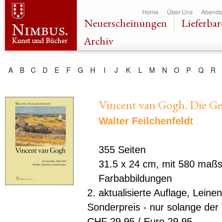
Dir
Home
Über Uns
Abends
zu
Neuerscheinungen
Lieferbar
Inha
Archiv
A
B
C
D
E
F
G
H
I
J
K
L
M
N
O
P
Q
R
Vincent van Gogh. Die G
Walter Feilchenfeldt
355 Seiten
31.5 x 24 cm, mit 580 maßs
Farbabbildungen
2. aktualisierte Auflage, Leinen
Sonderpreis - nur solange der 
CHF 29,95 / Euro 29,95