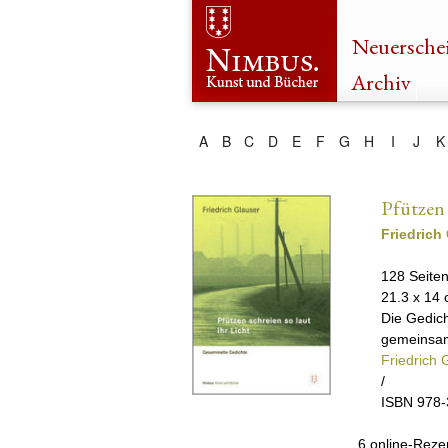
Neuersche
Archiv
A
B
C
D
E
F
G
H
I
J
K
Pfützen 
Friedrich
128 Seite
21.3 x 14
Die Gedich
gemeinsa
Friedrich 
/
ISBN 978-
6 online-Reze