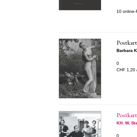
10 online
Postkar
Barbara 
0
CHF 1,20 
Postkart
KH. W. St
0