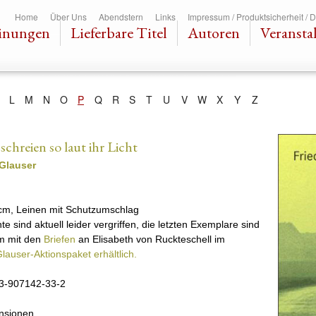
Direkt
Home
Über Uns
Abendstern
Links
Impressum / Produktsicherheit / 
zum
inungen
Lieferbare Titel
Autoren
Veransta
Inhalt
L
M
N
O
P
Q
R
S
T
U
V
W
X
Y
Z
schreien so laut ihr Licht
 Glauser
n
 cm, Leinen mit Schutzumschlag
te sind aktuell leider vergriffen, die letzten Exemplare sind
m mit den
Briefen
an Elisabeth von Ruckteschell im
Glauser-Aktionspaket erhältlich.
3-907142-33-2
nsionen