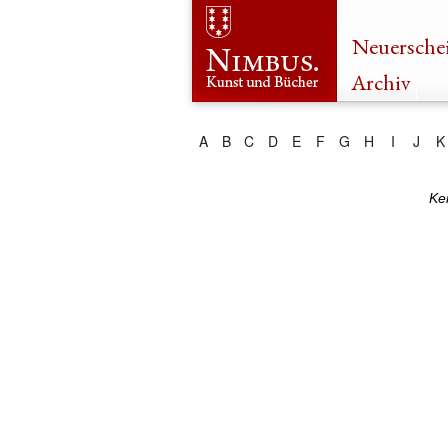
Neuersche
Archiv
A
B
C
D
E
F
G
H
I
J
K
Ke