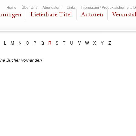
Direkt
Home
Über Uns
Abendstern
Links
Impressum / Produktsicherheit / 
zum
inungen
Lieferbare Titel
Autoren
Veransta
Inhalt
L
M
N
O
P
Q
R
S
T
U
V
W
X
Y
Z
ine Bücher vorhanden