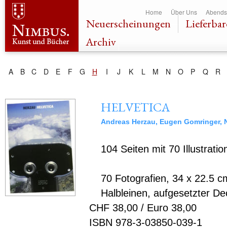
Dir
Home
Über Uns
Abends
zu
Neuerscheinungen
Lieferbar
Inha
Archiv
A
B
C
D
E
F
G
H
I
J
K
L
M
N
O
P
Q
R
HELVETICA
Andreas Herzau
,
Eugen Gomringer
,
104 Seiten mit 70 Illustrati
70 Fotografien, 34 x 22.5 c
Halbleinen, aufgesetzter De
CHF 38,00 / Euro 38,00
ISBN 978-3-03850-039-1