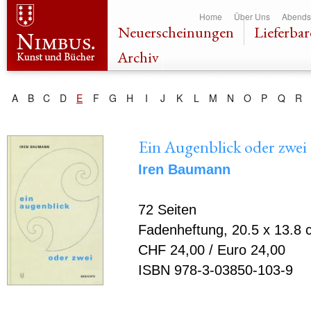
Dir
Home
Über Uns
Abends
zu
Neuerscheinungen
Lieferbar
Inha
Archiv
A
B
C
D
E
F
G
H
I
J
K
L
M
N
O
P
Q
R
Ein Augenblick oder zwei
Iren Baumann
72 Seiten
Fadenheftung, 20.5 x 13.8 
CHF 24,00 / Euro 24,00
ISBN 978-3-03850-103-9